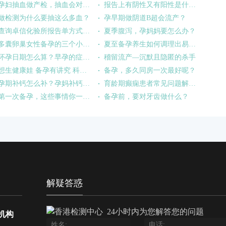
孕妇抽血做产检，抽血会对孕妇或胎儿有影响吗？
报告上有阴性又有阳性是什么情况？
做检测为什么要抽这么多血？
孕早期做阴道B超会流产？
查询卓信化验所报告单方式分享:
夏季腹泻，孕妈妈要怎么办？
多囊卵巢女性备孕的三个小方法！
夏至备孕养生如何调理出易孕体质？
怀孕日期怎么算？早孕的症状有哪些？
稽留流产—沉默且隐匿的杀手
想生健康娃 备孕有讲究 科学备孕技巧
备孕，多久同房一次最好呢？
孕期补钙怎么补？孕妈补钙攻略来啦
育龄期癫痫患者常见问题解答--备孕篇
第一次备孕，这些事情你一定要知道！
备孕前，要对牙齿做什么？
解疑答惑
24小时内为您解答您的问题
机构