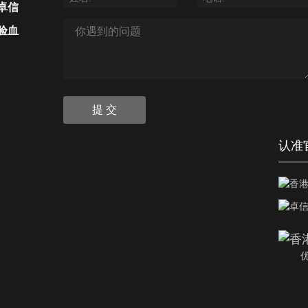
卓信
验血
提 交
认准