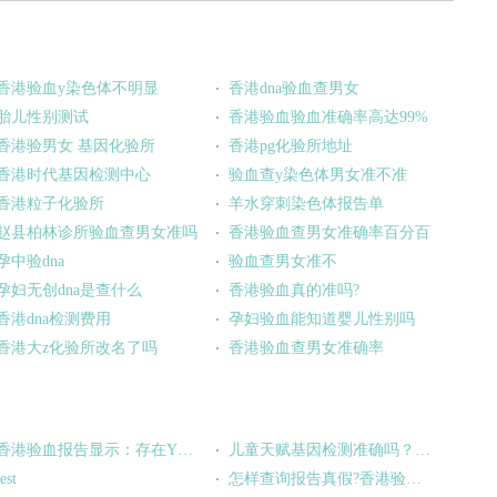
香港验血y染色体不明显
香港dna验血查男女
胎儿性别测试
香港验血验血准确率高达99%
香港验男女 基因化验所
香港pg化验所地址
香港时代基因检测中心
验血查y染色体男女准不准
香港粒子化验所
羊水穿刺染色体报告单
赵县柏林诊所验血查男女准吗
香港验血查男女准确率百分百
孕中验dna
验血查男女准不
孕妇无创dna是查什么
香港验血真的准吗?
香港dna检测费用
孕妇验血能知道婴儿性别吗
香港大z化验所改名了吗
香港验血查男女准确率
香港验血报告显示：存在Y染色体，这是代表什么意思？
儿童天赋基因检测准确吗？这项检测的的技术原理是什么?
test
怎样查询报告真假?香港验血收到假报告？