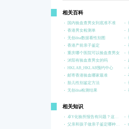
相关百科
国内验血查男女到底准不准
香港男女检测单
无创dna数据看性别图
香港产前亲子鉴定
重庆哪个医院可以验血查男女
沭阳有验血查男女的吗
HKLAB_HKLAB预约中心
邮寄香港验血哪家最准
胎儿性别鉴定方法
无创dna检测结果
相关知识
卓Y化验所报告有问题？这锅卓信不背！
父亲和孩子做亲子鉴定哪种样本合适?