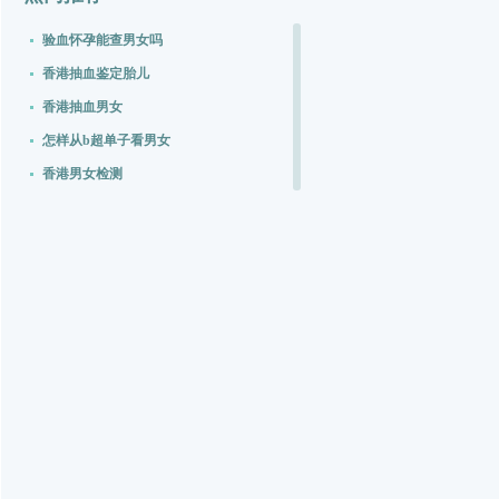
验血怀孕能查男女吗
香港抽血鉴定胎儿
香港抽血男女
怎样从b超单子看男女
香港男女检测
无创dna筛查
南京妇幼无创dna
性别鉴定抽血查染色体
香港验血化验所
香港验血报告网上查询