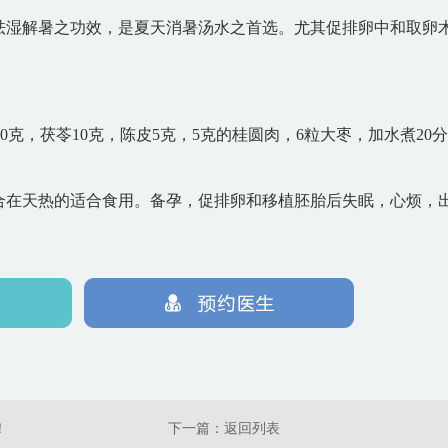
祛湿解暑之功效，是夏天消暑汤水之首选。尤其促排卵中和取卵
合10克，茯苓10克，陈皮5克，5克的桂圆肉，6粒大枣，加水煮20
合在天热的适合食用。备孕，促排卵和移植胚胎后失眠，心烦，
！
下一篇：
返回列表