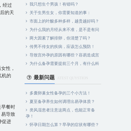
我只想生个男孩！有错吗？
，经过
至后的天
关于生男生女，你需要知道的事：
市面上的叶酸多种多样，越贵越好吗？
为什么我的月经从来不准，是不是有问
两大因素了解排卵，你清楚了吗？
传男不传女的疾病，应该怎么预防！
导致宫外孕的原因有哪些？容易造成宫
为什么备孕需要提前三个月，有什么科
后女性，
气机的
最新问题
ATEST QUYSTION
多囊卵巢女性备孕的三个小方法！
夏至备孕养生如何调理出易孕体质？
是早餐时
类风湿患者注意这两点，也能正常备
，易导致
孕！
钟促进
怀孕日期怎么算？早孕的症状有哪些？