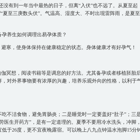
然还没有到一年当中最热的日子，但离“入伏”也不远了。从夏至起
谓“夏至三庚数头伏”。气温高、湿度大、不时出现雷阵雨，是夏
、避寒，使身体保持在健康稳定的状态。身体健康才有好孕气！
瑜伽冥想，阅读书籍等是调息的好方法。尤其备孕或者移植胚胎
样，对外界事物要有浓厚的兴趣，培养乐观外向的性格，以利于
吃不洁食物，避免胃肠炎；二是睡觉时一定要盖好“肚子”；三
劳医生开药方”，是有一定道理的。夏季不要用冷水洗头，冲脚
低于26度，更不宜夜晚露宿。可以晚上八九点钟温水泡脚15分