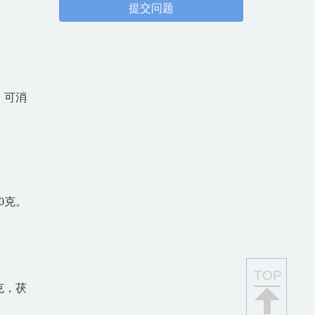
提交问题
。可消
0克。
TOP
克，茯