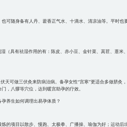
；也可随身备有人丹、藿香正气水、十滴水、清凉油等。平时也
利湿（具有祛湿作用的有：陈皮、赤小豆、金针菜、莴苣、薏米
三伏天可做三伏灸来防病治病。备孕女性“宫寒”更适合多做脐灸
命门，八髎等穴位，达到暖宫助孕的疗效。
锻炼的项目以散步、慢跑、太极拳、广播操、瑜伽为好；运动后