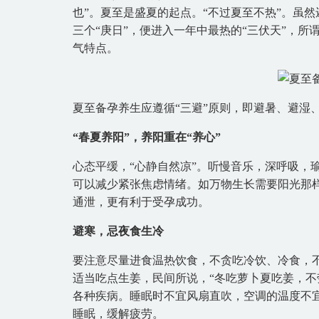
也”。夏至是盛夏的起点。“不过夏至不热”。虽
三个“庚日”，便进入一年中最热的“三伏天”，所
气特点。
夏至备孕养生应遵循“三避”原则，即避暑、避湿
“春夏养阳”，养阳重在“养心”
心态平缓，“心静自然凉”。听慢音乐，深呼吸，
可以减少紧张焦虑情绪。如万物生长需要阳光那
通泄，更有利于受孕成功。
避寒，忌夜食生冷
要注意尽量进食温热饮食，不贪吃冷饮、冷食，不
适当吃点生姜，民间所说，“冬吃萝卜夏吃姜，不
各种疾病。睡眠时不宜风扇直吹，空调的温度不宜
睡眠，缓解疲劳。