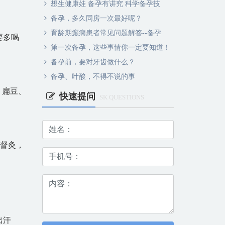
想生健康娃 备孕有讲究 科学备孕技
备孕，多久同房一次最好呢？
育龄期癫痫患者常见问题解答--备孕
要多喝
第一次备孕，这些事情你一定要知道！
备孕前，要对牙齿做什么？
备孕、叶酸，不得不说的事
、扁豆、
快速提问
SK QUESTIONS
，督灸，
出汗