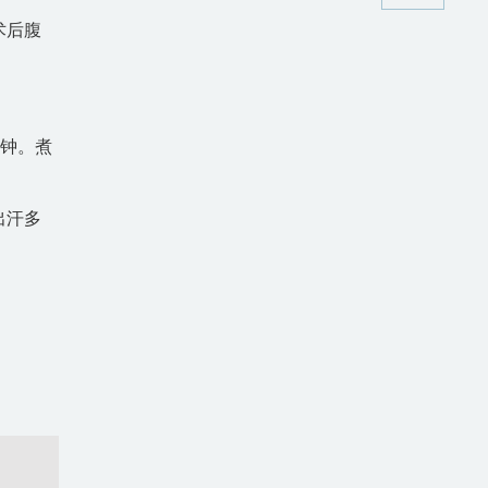
术后腹
分钟。煮
出汗多