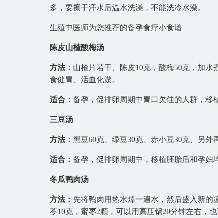
多，要擦干汗水后温水洗澡，不能洗冷水澡。
生殖中医师为您推荐的备孕食疗小食谱
陈皮山楂酸梅汤
方法：
山楂片若干、陈皮10克，酸梅50克，加
食健胃、活血化淤。
适合：
备孕，促排卵周期中胃口欠佳的人群，移
三豆汤
方法：
黑豆60克、绿豆30克、赤小豆30克、另
适合：
备孕，促排卵周期中，移植胚胎后和孕妇
冬瓜鸭肉汤
方法：
先将鸭肉用热水焯一遍水，然后盛入新的凉
苓10克，蜜枣2颗，可以用高压锅20分钟左右