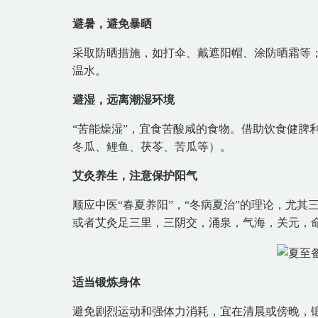
避暑，避免暴晒
采取防晒措施，如打伞、戴遮阳帽、涂防晒霜等
温水。
避湿，远离潮湿环境
“苦能燥湿”，宜食苦酸咸的食物。借助饮食健脾
冬瓜、鲤鱼、茯苓、苦瓜等）。
艾灸养生，注意保护阳气
顺应中医“春夏养阳”，“冬病夏治”的理论，尤其
或者艾灸足三里，三阴交，涌泉，气海，关元，
适当锻炼身体
避免剧烈运动和强体力消耗，宜在清晨或傍晚，