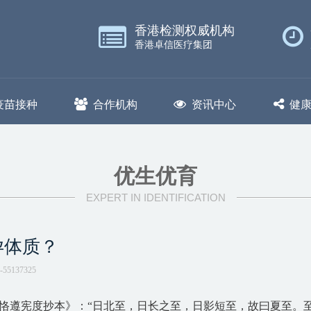
香港检测权威机构
香港卓信医疗集团
疫苗接种
合作机构
资讯中心
健
优生优育
EXPERT IN IDENTIFICATION
孕体质？
-55137325
。《恪遵宪度抄本》：“日北至，日长之至，日影短至，故曰夏至。