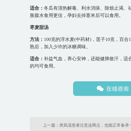
适合：
冬瓜有清热解毒、利水消痰、除烦止渴、
胀腹水食用更佳，孕妇去掉薏米后可以食用。
枣麦甜汤
方法：
100克的浮水麦(中药材)，莲子10克，百
熟后，加入少许的冰糖调味。
适合：
补益气血，养心安神，还能健脾敛汗，适
的均可食用。
上一篇：
类风湿患者注意这两点，也能正常备孕