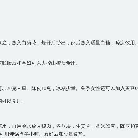
水煮烂，放入白菊花，烧开后捞出，然后放入适量白糖，晾凉饮用
植胚胎后和孕妇可以去掉山楂后食用。
外再加20克甘草，陈皮10克，冰糖少量。备孕女性还可以加入黄豆6
均可以食用。
水，再用冷水放入鸭肉，冬瓜块，生姜片，薏米20克，陈皮10
，也可用炖锅煮半小时。煮好后加少量食盐。