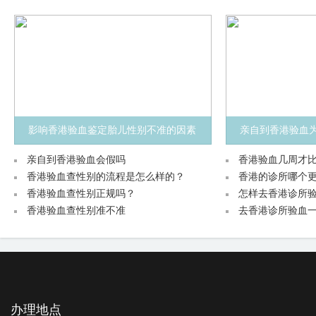
影响香港验血鉴定胎儿性别不准的因素
亲自到香港验血为
有什么？
亲自到香港验血会假吗
香港验血几周才
香港验血查性别的流程是怎么样的？
香港的诊所哪个
香港验血查性别正规吗？
怎样去香港诊所
香港验血查性别准不准
去香港诊所验血一
办理地点