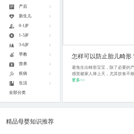
产后
新生儿
0-1岁
1-3岁
3-6岁
早教
怎样可以防止胎儿畸形
营养
但相比较年纪小、身体机能年
避免生出畸形宝宝，除了必要的
疾病
康。高龄女性备孕二胎，有哪
感觉被家人捧上天，尤其饮食不
更多
>>
生活
全部分类
精品母婴知识推荐