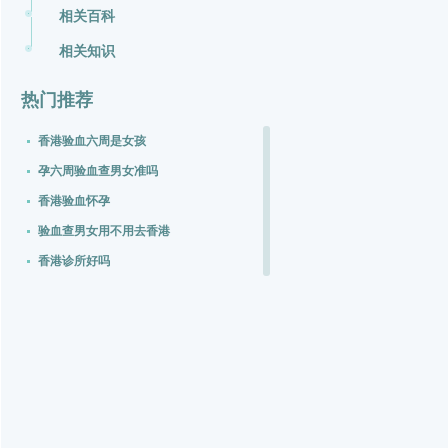
相关百科
相关知识
热门推荐
香港验血六周是女孩
孕六周验血查男女准吗
香港验血怀孕
验血查男女用不用去香港
香港诊所好吗
香港诊所电话
香港化验所可以查报告单吗
无创dna什么时候做最好
验血人绒毛膜多少怀孕
做dna需要什么条件?多少钱