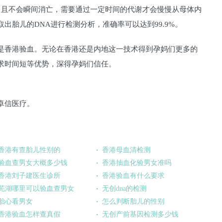
，且不会瞬间消亡，需要通过一定时间的代谢才会慢慢从母体内
出胎儿的DNA进行检测分析，准确率可以达到99.9%。
是香港验血。无论在香港还是内地这一技术得到孕妈们更多的
求时间短等优势，深得孕妈们信任。
卓信医疗。
香港有查胎儿性别的
香港母血清检测
验血查男女大概多少钱
香港抽血化验男女准吗
香港刘子建医生诊所
香港验血有什么要求
芜湖哪里可以验血查男女
无创dna的检测
胎心看男女
怎么判断胎儿的性别
香港验血怎样查真假
无创产前基因检测多少钱