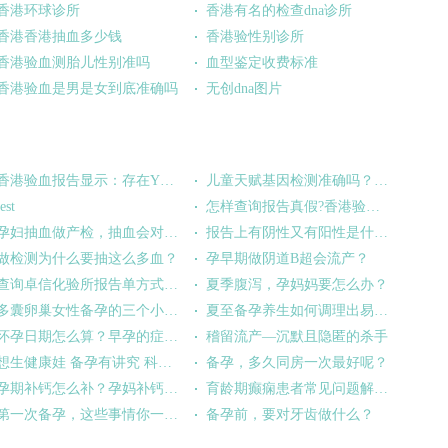
香港环球诊所
香港有名的检查dna诊所
香港香港抽血多少钱
香港验性别诊所
香港验血测胎儿性别准吗
血型鉴定收费标准
香港验血是男是女到底准确吗
无创dna图片
香港验血报告显示：存在Y染色体，这是代表什么意思？
儿童天赋基因检测准确吗？这项检测的的技术原理是什么?
test
怎样查询报告真假?香港验血收到假报告？
孕妇抽血做产检，抽血会对孕妇或胎儿有影响吗？
报告上有阴性又有阳性是什么情况？
做检测为什么要抽这么多血？
孕早期做阴道B超会流产？
查询卓信化验所报告单方式分享:
夏季腹泻，孕妈妈要怎么办？
多囊卵巢女性备孕的三个小方法！
夏至备孕养生如何调理出易孕体质？
怀孕日期怎么算？早孕的症状有哪些？
稽留流产—沉默且隐匿的杀手
想生健康娃 备孕有讲究 科学备孕技巧
备孕，多久同房一次最好呢？
孕期补钙怎么补？孕妈补钙攻略来啦
育龄期癫痫患者常见问题解答--备孕篇
第一次备孕，这些事情你一定要知道！
备孕前，要对牙齿做什么？