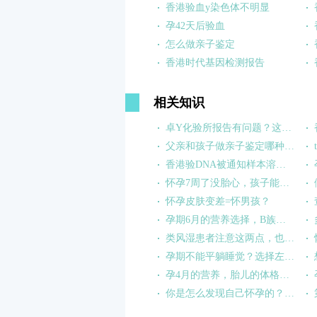
香港验血y染色体不明显
孕42天后验血
怎么做亲子鉴定
香港时代基因检测报告
相关知识
卓Y化验所报告有问题？这锅卓信不背！
父亲和孩子做亲子鉴定哪种样本合适?
香港验DNA被通知样本溶血是什么原因?
怀孕7周了没胎心，孩子能要吗？
怀孕皮肤变差=怀男孩？
孕期6月的营养选择，B族维生素的崛起
类风湿患者注意这两点，也能正常备孕！
孕期不能平躺睡觉？选择左侧卧睡，孕妈妈胎宝宝都舒服！
孕4月的营养，胎儿的体格成长从补钙开始
你是怎么发现自己怀孕的？这些迹象可能暗示宝宝已经到来