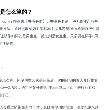
数是怎么算的？
什么吗？即是去【香港验血】。香港验血是一种无创性产前基
的新方法，通过提取孕妇血浆标本中胎儿游离DNA检测血液中是
则证明孕妇怀的是男宝宝，反之则是女宝宝。只需要在怀孕6周
此项操作。
的？
是怎么算。怀孕周数其实是从最后一次的经期的首天开始推算
做一次B超，确定胚芽长度达到3mm或以上即可进行抽血检
通行证。
NA会通过脐带游离向母体，且随着孕期的增加，浓度也越来越