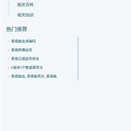
相关百科
相关知识
热门推荐
香港验血准确吗
香港肿瘤诊所
香港正规诊所排名
b超单3个数据看男女
香港验血_香港验男女_香港验
香港胎儿鉴定
香港pg化验所官网中文
验血能查出男孩女孩准吗
香港核酸检测费用
香港基因检测中心真伪