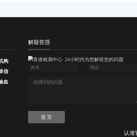
解疑答惑
24小时内为您解答您的问题
机构
卓信
验血
提 交
认准