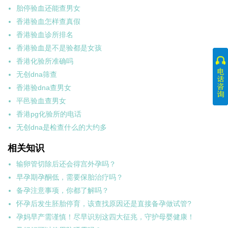
胎停验血还能查男女
香港验血怎样查真假
香港验血诊所排名
香港验血是不是验都是女孩
香港化验所准确吗
无创dna筛查
香港验dna查男女
平邑验血查男女
香港pg化验所的电话
无创dna是检查什么的大约多
相关知识
输卵管切除后还会得宫外孕吗？
早孕期孕酮低，需要保胎治疗吗？
备孕注意事项，你都了解吗？
怀孕后发生胚胎停育，该查找原因还是直接备孕做试管?
孕妈早产需谨慎！尽早识别这四大征兆，守护母婴健康！