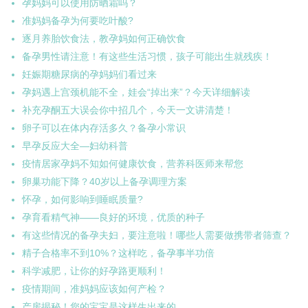
孕妈妈可以使用防晒霜吗？
准妈妈备孕为何要吃叶酸?
逐月养胎饮食法，教孕妈如何正确饮食
备孕男性请注意！有这些生活习惯，孩子可能出生就残疾！
妊娠期糖尿病的孕妈妈们看过来
孕妈遇上宫颈机能不全，娃会“掉出来”？今天详细解读
补充孕酮五大误会你中招几个，今天一文讲清楚！
卵子可以在体内存活多久？备孕小常识
早孕反应大全—妇幼科普
疫情居家孕妈不知如何健康饮食，营养科医师来帮您
卵巢功能下降？40岁以上备孕调理方案
怀孕，如何影响到睡眠质量?
孕育看精气神——良好的环境，优质的种子
有这些情况的备孕夫妇，要注意啦！哪些人需要做携带者筛查？
精子合格率不到10%？这样吃，备孕事半功倍
科学减肥，让你的好孕路更顺利！
疫情期间，准妈妈应该如何产检？
产房揭秘！您的宝宝是这样生出来的