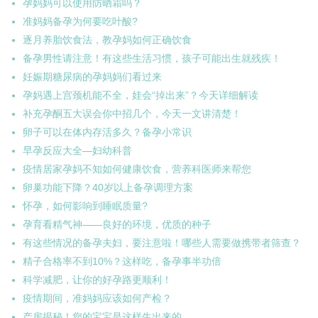
孕妈妈可以使用防晒霜吗？
准妈妈备孕为何要吃叶酸?
逐月养胎饮食法，教孕妈如何正确饮食
备孕男性请注意！有这些生活习惯，孩子可能出生就残疾！
妊娠期糖尿病的孕妈妈们看过来
孕妈遇上宫颈机能不全，娃会“掉出来”？今天详细解读
补充孕酮五大误会你中招几个，今天一文讲清楚！
卵子可以在体内存活多久？备孕小常识
早孕反应大全—妇幼科普
疫情居家孕妈不知如何健康饮食，营养科医师来帮您
卵巢功能下降？40岁以上备孕调理方案
怀孕，如何影响到睡眠质量?
孕育看精气神——良好的环境，优质的种子
有这些情况的备孕夫妇，要注意啦！哪些人需要做携带者筛查？
精子合格率不到10%？这样吃，备孕事半功倍
科学减肥，让你的好孕路更顺利！
疫情期间，准妈妈应该如何产检？
产房揭秘！您的宝宝是这样生出来的