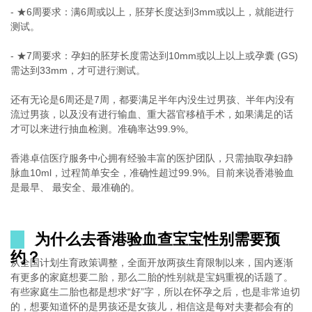
- ★6周要求：满6周或以上，胚芽长度达到3mm或以上，就能进行
测试。
- ★7周要求：孕妇的胚芽长度需达到10mm或以上以上或孕囊 (GS)
需达到33mm，才可进行测试。
还有无论是6周还是7周，都要满足半年内没生过男孩、半年内没有
流过男孩，以及没有进行输血、重大器官移植手术，如果满足的话
才可以来进行抽血检测。准确率达99.9%。
香港卓信医疗服务中心拥有经验丰富的医护团队，只需抽取孕妇静
脉血10ml，过程简单安全，准确性超过99.9%。目前来说香港验血
是最早、 最安全、最准确的。
为什么去香港验血查宝宝性别需要预
约？
从全国计划生育政策调整，全面开放两孩生育限制以来，国内逐渐
有更多的家庭想要二胎，那么二胎的性别就是宝妈重视的话题了。
有些家庭生二胎也都是想求“好”字，所以在怀孕之后，也是非常迫切
的，想要知道怀的是男孩还是女孩儿，相信这是每对夫妻都会有的