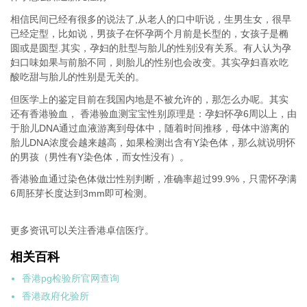
相信民间已经有很多的说法了,从老人的口中听说，生男生女，很早
已经定型，比如说，男孩子在怀孕两个月前是长型的，女孩子是椭
圆或是圆型.其实，孕妇的肚型与胎儿的性别没有关系。有人认为孕
妇口味如果与前胎不同，则胎儿的性别也会改变。其实孕妇喜欢吃
酸吃甜与胎儿的性别是无关的。
但医学上的鉴定目前在我国内地是不被允许的，那怎么办呢。其实
还有香港验血， 香港验血测宝宝性别原理是：孕妇怀孕6周以上，由
于胎儿DNA通过血液游离到母体中，随着时间推移，母体中游离的
胎儿DNA浓度会越来越高，如果检测出含有Y染色体，那么就说明怀
的男孩（男性有Y染色体，而女性没有）。
香港验血通过染色体做岀性别判断，准确率超过99.9%，只需怀孕满
6周胚芽长度达到3mm即可检测。
更多资讯可以关注香港卓信医疗。
相关百科
香港pg检验所官网查询
香港政府化验所