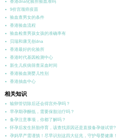
香港dna化验所验血准吗
9价宫颈癌疫苗
验血查男女的条件
香港验血流程
验血检查男孩女孩的准确率有
贝瑞和康无创dna
香港最好的化验所
香港时代基因检测中心
新生儿疾病筛查采血时间
香港验血测婴儿性别
香港抽血中心
相关知识
输卵管切除后还会得宫外孕吗？
早孕期孕酮低，需要保胎治疗吗？
备孕注意事项，你都了解吗？
怀孕后发生胚胎停育，该查找原因还是直接备孕做试管?
孕妈早产需谨慎！尽早识别这四大征兆，守护母婴健康！