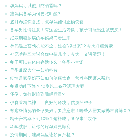
孕妈妈可以使用防晒霜吗？
准妈妈备孕为何要吃叶酸?
逐月养胎饮食法，教孕妈如何正确饮食
备孕男性请注意！有这些生活习惯，孩子可能出生就残疾！
妊娠期糖尿病的孕妈妈们看过来
孕妈遇上宫颈机能不全，娃会“掉出来”？今天详细解读
补充孕酮五大误会你中招几个，今天一文讲清楚！
卵子可以在体内存活多久？备孕小常识
早孕反应大全—妇幼科普
疫情居家孕妈不知如何健康饮食，营养科医师来帮您
卵巢功能下降？40岁以上备孕调理方案
怀孕，如何影响到睡眠质量?
孕育看精气神——良好的环境，优质的种子
有这些情况的备孕夫妇，要注意啦！哪些人需要做携带者筛查？
精子合格率不到10%？这样吃，备孕事半功倍
科学减肥，让你的好孕路更顺利！
疫情期间，准妈妈应该如何产检？