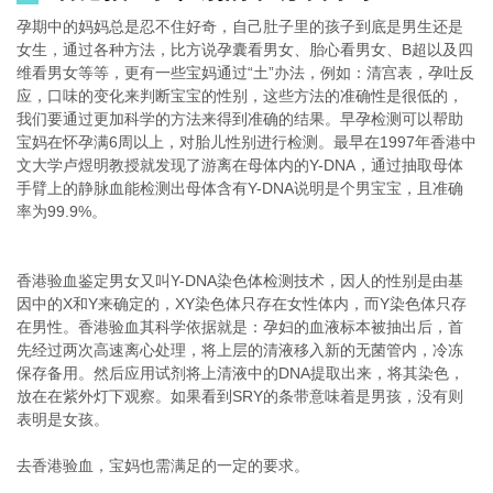
孕期中的妈妈总是忍不住好奇，自己肚子里的孩子到底是男生还是
女生，通过各种方法，比方说孕囊看男女、胎心看男女、B超以及四
维看男女等等，更有一些宝妈通过“土”办法，例如：清宫表，孕吐反
应，口味的变化来判断宝宝的性别，这些方法的准确性是很低的，
我们要通过更加科学的方法来得到准确的结果。早孕检测可以帮助
宝妈在怀孕满6周以上，对胎儿性别进行检测。最早在1997年香港中
文大学卢煜明教授就发现了游离在母体内的Y-DNA，通过抽取母体
手臂上的静脉血能检测出母体含有Y-DNA说明是个男宝宝，且准确
率为99.9%。
香港验血鉴定男女又叫Y-DNA染色体检测技术，因人的性别是由基
因中的X和Y来确定的，XY染色体只存在女性体内，而Y染色体只存
在男性。香港验血其科学依据就是：孕妇的血液标本被抽出后，首
先经过两次高速离心处理，将上层的清液移入新的无菌管内，冷冻
保存备用。然后应用试剂将上清液中的DNA提取出来，将其染色，
放在在紫外灯下观察。如果看到SRY的条带意味着是男孩，没有则
表明是女孩。
去香港验血，宝妈也需满足的一定的要求。