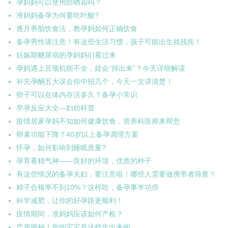
孕妈妈可以使用防晒霜吗？
准妈妈备孕为何要吃叶酸?
逐月养胎饮食法，教孕妈如何正确饮食
备孕男性请注意！有这些生活习惯，孩子可能出生就残疾！
妊娠期糖尿病的孕妈妈们看过来
孕妈遇上宫颈机能不全，娃会“掉出来”？今天详细解读
补充孕酮五大误会你中招几个，今天一文讲清楚！
卵子可以在体内存活多久？备孕小常识
早孕反应大全—妇幼科普
疫情居家孕妈不知如何健康饮食，营养科医师来帮您
卵巢功能下降？40岁以上备孕调理方案
怀孕，如何影响到睡眠质量?
孕育看精气神——良好的环境，优质的种子
有这些情况的备孕夫妇，要注意啦！哪些人需要做携带者筛查？
精子合格率不到10%？这样吃，备孕事半功倍
科学减肥，让你的好孕路更顺利！
疫情期间，准妈妈应该如何产检？
产房揭秘！您的宝宝是这样生出来的