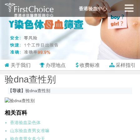
香港验血中心
关于我们
办理地点
收费标准
采样指引
验dna查性别
【导读】
验dna查性别
相关百科
香港验血染色体
山东验血查男女准嘛
验血查男女多少天