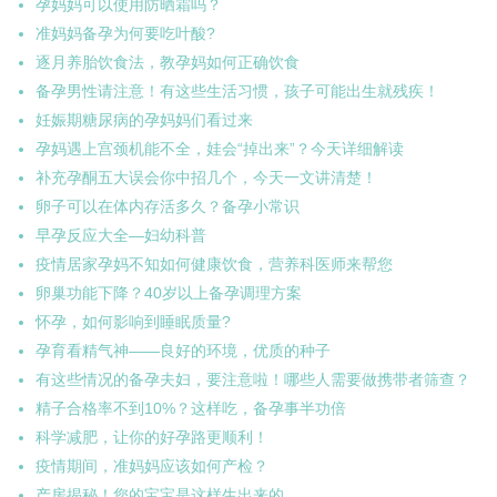
孕妈妈可以使用防晒霜吗？
准妈妈备孕为何要吃叶酸?
逐月养胎饮食法，教孕妈如何正确饮食
备孕男性请注意！有这些生活习惯，孩子可能出生就残疾！
妊娠期糖尿病的孕妈妈们看过来
孕妈遇上宫颈机能不全，娃会“掉出来”？今天详细解读
补充孕酮五大误会你中招几个，今天一文讲清楚！
卵子可以在体内存活多久？备孕小常识
早孕反应大全—妇幼科普
疫情居家孕妈不知如何健康饮食，营养科医师来帮您
卵巢功能下降？40岁以上备孕调理方案
怀孕，如何影响到睡眠质量?
孕育看精气神——良好的环境，优质的种子
有这些情况的备孕夫妇，要注意啦！哪些人需要做携带者筛查？
精子合格率不到10%？这样吃，备孕事半功倍
科学减肥，让你的好孕路更顺利！
疫情期间，准妈妈应该如何产检？
产房揭秘！您的宝宝是这样生出来的