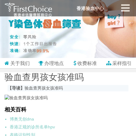
香港验血中心
关于我们
办理地点
收费标准
采样指引
验血查男孩女孩准吗
【导读】
验血查男孩女孩准吗
相关百科
博奥无创dna
香港正规的诊所名单hpv
表格识别性别