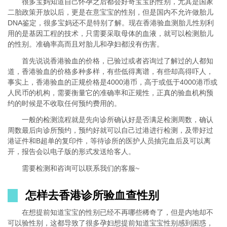
很多宝妈知道自己怀孕之后都会好奇宝宝的性别，尤其是国家
二胎政策开放以后，更是在意宝宝的性别，但是国内不允许做胎儿
DNA鉴定，很多宝妈还不是特别了解。现在香港验血测胎儿性别利
用的是基因工程的技术，只需要采取母体的血液，就可以检测胎儿
的性别。准确率高而且对胎儿和孕妇都没有伤害。
首先说说香港验血的价格，已验过或者咨询过了解过的人都知
道，香港验血的价格多种多样，有些低得离谱，有些却高得吓人，
事实上，香港验血的正规价格是4000港币，高于或低于4000港币或
人民币的机构，需要衡量它的准确率和正规性，正真的验血机构预
约的时候是不收取任何预约费用的。
一般的检测流程就是先向诊所确认好是否满足检测周数，确认
周数最后向诊所预约，预约好就可以自己过港进行检测，及带好过
港证件和B超单的复印件，等待诊所的医护人员抽完血后及可以离
开，报告会以电子版的形式发送给客人。
需要检测和咨询可以联系我们的客服~
怎样去香港诊所验血查性别
在想提前知道宝宝的性别已经不再哪些稀奇了，但是内地却不
可以验性别，这都导致了很多孕妇想提前知道宝宝性别感到困惑，