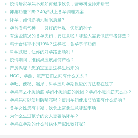
疫情居家孕妈不知如何健康饮食，营养科医师来帮您
卵巢功能下降？40岁以上备孕调理方案
怀孕，如何影响到睡眠质量?
孕育看精气神——良好的环境，优质的种子
有这些情况的备孕夫妇，要注意啦！哪些人需要做携带者筛查？
精子合格率不到10%？这样吃，备孕事半功倍
科学减肥，让你的好孕路更顺利！
疫情期间，准妈妈应该如何产检？
产房揭秘！您的宝宝是这样生出来的
HCG、孕酮、流产它们之间有什么关系？
孕吐、便秘、漏尿，科学应对孕期反应的方法都在这了
孕妈痛之小腿抽筋,孕妇小腿抽筋的原因？孕妇小腿抽筋怎么办？
孕妈妈可以使用防晒霜吗？使用孕妇使用防晒霜有什么影响？
备孕女性患有甲减，饮食上需要注意哪些事项
为什么生过孩子的女人更容易怀孕？
孕妈在孕期的什么时候休产假比较好呢?