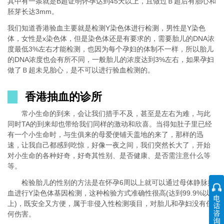
其中有一条就是B超证明怀孕达到45天以上，且做过Ｂ超后有胎心和
胚芽长达3mm。
我们知道香港验血主要就是检测Y染色体进行检测，男性是Y染色
体，女性是x染色体，但是染色体还是有要求的，需要胎儿的DNA浓
度最低3%左右才能检测，也因为每个孕妇的体制不一样，所以胎儿
的DNA浓度也会有所不同，一般胎儿的浓度达到3%左右，如果孕妇
做了Ｂ超未见胎心，是不可以进行验血检测的。
香港抽血的诊所
常小生命的到来，会让我们措手不及，甚至是左右为难，与此
同时TA的到来却也带给我们同样的激动和欣喜。当得知肚子里已经
有一个小生命时，与生俱来的母爱便铺天盖地的来了，那样的迅
速，让我自己都感到吃惊，好像一夜之间，我们突然长大了，开始
对小生命的各种好奇，好奇其性别、是否健康、是否需注意什么等
等。
检验胎儿的性别的方法是在怀孕6周以上就可以通过母体静脉抽
血进行Y染色体基因检测，这种检验方式准确性很高(达到99.9%以
上)，既安全又方便，属于非侵入性检测项目，对胎儿和孕妇没有任
何伤害。