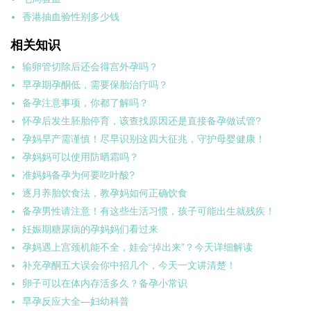
香港抽血验性别多少钱
相关知识
输卵管切除后还会得宫外孕吗？
早孕期孕酮低，需要保胎治疗吗？
备孕注意事项，你都了解吗？
怀孕后发生胚胎停育，该查找原因还是直接备孕做试管?
孕妈早产需谨慎！尽早识别这四大征兆，守护母婴健康！
孕妈妈可以使用防晒霜吗？
准妈妈备孕为何要吃叶酸?
逐月养胎饮食法，教孕妈如何正确饮食
备孕男性请注意！有这些生活习惯，孩子可能出生就残疾！
妊娠期糖尿病的孕妈妈们看过来
孕妈遇上宫颈机能不全，娃会“掉出来”？今天详细解读
补充孕酮五大误会你中招几个，今天一文讲清楚！
卵子可以在体内存活多久？备孕小常识
早孕反应大全—妇幼科普