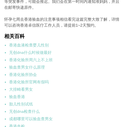
等突发事件，可能会推迟。我们会在第一时间内通知准妈妈，并且
在邮寄快递原件。
怀孕七周去香港验血的注意事项相信看完这篇完整大致了解，详情
可以咨询香港卓信医疗工作人员，请提前1~2天预约。
相关百科
香港血液检查婴儿性别
无创dna什么时候做最好
香港化验所周六上不上班
验血查男女什么原理
香港化验所协会
香港化验所官网有假吗
大排畸看男女
验血香港
胎儿性别试纸
无创dna检查什么
成都哪里可以验血查男女
香港血检