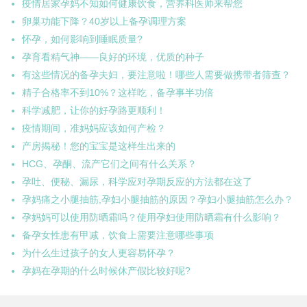
疫情居家孕妈不知如何健康饮食，营养科医师来帮您
卵巢功能下降？40岁以上备孕调理方案
怀孕，如何影响到睡眠质量?
孕育看精气神——良好的环境，优质的种子
有这些情况的备孕夫妇，要注意啦！哪些人需要做携带者筛查？
精子合格率不到10%？这样吃，备孕事半功倍
科学减肥，让你的好孕路更顺利！
疫情期间，准妈妈应该如何产检？
产房揭秘！您的宝宝是这样生出来的
HCG、孕酮、流产它们之间有什么关系？
孕吐、便秘、漏尿，科学应对孕期反应的方法都在这了
孕妈痛之小腿抽筋,孕妇小腿抽筋的原因？孕妇小腿抽筋怎么办？
孕妈妈可以使用防晒霜吗？使用孕妇使用防晒霜有什么影响？
备孕女性患有甲减，饮食上需要注意哪些事项
为什么生过孩子的女人更容易怀孕？
孕妈在孕期的什么时候休产假比较好呢?