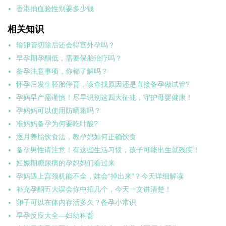
香港抽血验性别要多少钱
相关知识
输卵管切除后还会得宫外孕吗？
早孕期孕酮低，需要保胎治疗吗？
备孕注意事项，你都了解吗？
怀孕后发生胚胎停育，该查找原因还是直接备孕做试管?
孕妈早产需谨慎！尽早识别这四大征兆，守护母婴健康！
孕妈妈可以使用防晒霜吗？
准妈妈备孕为何要吃叶酸?
逐月养胎饮食法，教孕妈如何正确饮食
备孕男性请注意！有这些生活习惯，孩子可能出生就残疾！
妊娠期糖尿病的孕妈妈们看过来
孕妈遇上宫颈机能不全，娃会“掉出来”？今天详细解读
补充孕酮五大误会你中招几个，今天一文讲清楚！
卵子可以在体内存活多久？备孕小常识
早孕反应大全—妇幼科普