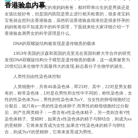
香港验血内幕
国内很多怀了宝宝的准妈妈爸爸，都对即将出生的是男孩还是
女孩比较好奇，但是国内医院是禁止进行相关检查的，很多准宝妈
宝爸就会想到去香港验血，虽然听说香港验血很准但是很多怀孕的
妈妈爸爸却不知道其中的科学原理，下面就来给大家详细介绍一下
香港验血测男女的科学原理是什么。
DNA的双螺旋结构被发现是遗传物质的载体
1953年美国的沃森和英国的克里克在英国剑桥大学合作的研究
发现DNA双螺旋结构分子模型是遗传物质的载体，这一成果被誉为
20世纪以来生物学方面最伟大的发现,标志着分子生物学的诞生。
人类性别由性染色体控制
人类细胞中，共有46条染色体，即23对。其中，22对是男女都
有的，称常染色体，1对是在男性和女性中不同的，称性染色体，女
性的性染色体为xx，男性的性染色体为xY。当女性的卵母细胞经过
分裂后，就只有x一类的性染色体卵子;而男性的精母细胞经过分裂
后，则产生两类精子：一类含有x性染色体精子，另一类则含有Y性
染色体精子。受精时，如果含x性染色体的精子与卵结合，则成为xx
的受精卵，它将来发育成为女性;如果含Y性染色体的精子与卵结
合，则成为xY的受精卵，它将来发育成为男性。