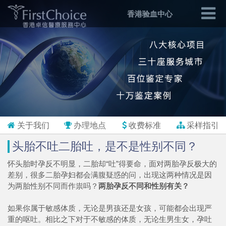
香港验血中心
关于我们
办理地点
收费标准
采样指引
头胎不吐二胎吐，是不是性别不同？
怀头胎时孕反不明显，二胎却“吐”得要命，面对两胎孕反极大的
差别，很多二胎孕妇都会满腹疑惑的问，出现这两种情况是因
为两胎性别不同而作祟吗？
两胎孕反不同和性别有关？
如果你属于敏感体质，无论是男孩还是女孩，可能都会出现严
重的呕吐。相比之下对于不敏感的体质，无论生男生女，孕吐