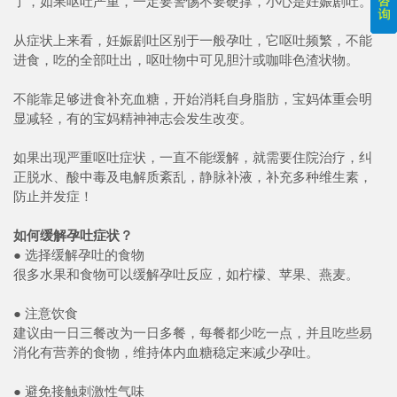
了，如果呕吐严重，一定要警惕不要硬撑，小心是妊娠剧吐。
从症状上来看，妊娠剧吐区别于一般孕吐，它呕吐频繁，不能
进食，吃的全部吐出，呕吐物中可见胆汁或咖啡色渣状物。
不能靠足够进食补充血糖，开始消耗自身脂肪，宝妈体重会明
显减轻，有的宝妈精神神志会发生改变。
如果出现严重呕吐症状，一直不能缓解，就需要住院治疗，纠
正脱水、酸中毒及电解质紊乱，静脉补液，补充多种维生素，
防止并发症！
如何缓解孕吐症状？
● 选择缓解孕吐的食物
很多水果和食物可以缓解孕吐反应，如柠檬、苹果、燕麦。
● 注意饮食
建议由一日三餐改为一日多餐，每餐都少吃一点，并且吃些易
消化有营养的食物，维持体内血糖稳定来减少孕吐。
● 避免接触刺激性气味