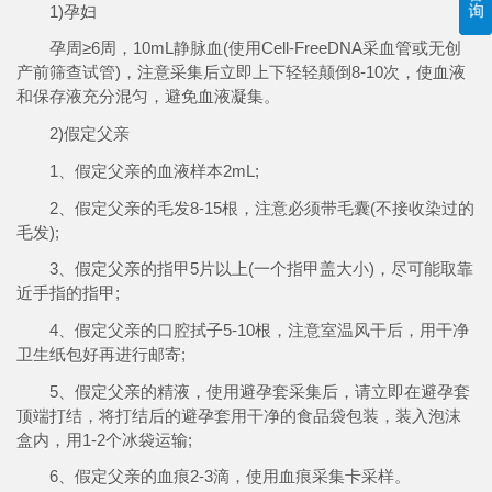
1)孕妇
孕周≥6周，10mL静脉血(使用Cell-FreeDNA采血管或无创
产前筛查试管)，注意采集后立即上下轻轻颠倒8-10次，使血液
和保存液充分混匀，避免血液凝集。
2)假定父亲
1、假定父亲的血液样本2mL;
2、假定父亲的毛发8-15根，注意必须带毛囊(不接收染过的
毛发);
3、假定父亲的指甲5片以上(一个指甲盖大小)，尽可能取靠
近手指的指甲;
4、假定父亲的口腔拭子5-10根，注意室温风干后，用干净
卫生纸包好再进行邮寄;
5、假定父亲的精液，使用避孕套采集后，请立即在避孕套
顶端打结，将打结后的避孕套用干净的食品袋包装，装入泡沫
盒内，用1-2个冰袋运输;
6、假定父亲的血痕2-3滴，使用血痕采集卡采样。