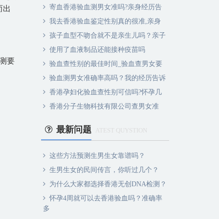
寄血香港验血测男女准吗?亲身经历告
而出
我去香港验血鉴定性别真的很准,亲身
孩子血型不吻合就不是亲生儿吗？亲子
使用了血液制品还能接种疫苗吗
测要
验血查性别的最佳时间_验血查男女要
验血测男女准确率高吗？我的经历告诉
香港孕妇化验血查性别可信吗?怀孕几
香港分子生物科技有限公司查男女准
最新问题
ATEST QUYSTION
这些方法预测生男生女靠谱吗？
生男生女的民间传言，你听过几个？
为什么大家都选择香港无创DNA检测？
怀孕4周就可以去香港验血吗？准确率
多