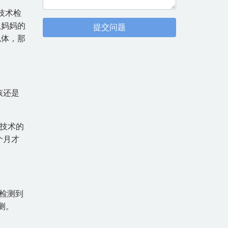
技术检
从妈妈的
提交问题
色体，那
孩还是
项技术的
个月才
检测到
测。