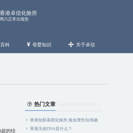
香港卓信化验所
周六正常出报告
康百科
母婴知识
关于卓信
热门文章
UALIFICATION AGENCY
香港创新基因化验所,验血查性别准确
香港无创DNA是什么？
B超的结