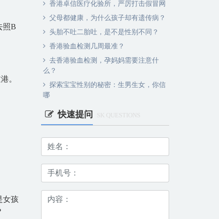
香港卓信医疗化验所，严厉打击假冒网
父母都健康，为什么孩子却有遗传病？
去照B
头胎不吐二胎吐，是不是性别不同？
香港验血检测几周最准？
去香港验血检测，孕妈妈需要注意什
么？
过港。
探索宝宝性别的秘密：生男生女，你信
哪
快速提问
SK QUESTIONS
是女孩
？