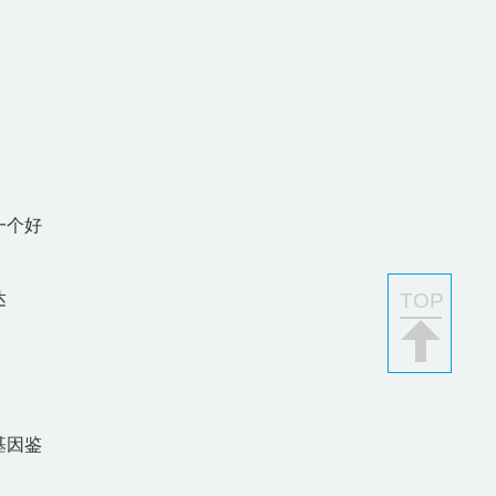
一个好
达
TOP
基因鉴